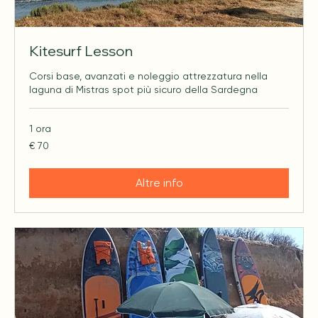
Kitesurf Lesson
Corsi base, avanzati e noleggio attrezzatura nella
laguna di Mistras spot più sicuro della Sardegna
1 ora
70
€ 70
euro
Altre info