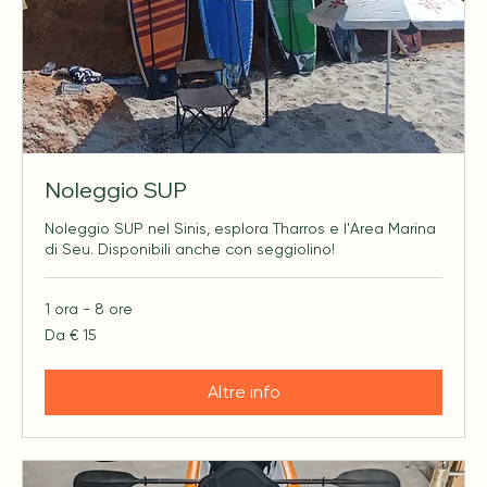
Noleggio SUP
Noleggio SUP nel Sinis, esplora Tharros e l'Area Marina
di Seu. Disponibili anche con seggiolino!
1 ora - 8 ore
Da
Da € 15
15
euro
Altre info