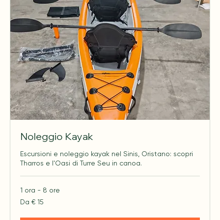
Noleggio Kayak
Escursioni e noleggio kayak nel Sinis, Oristano: scopri
Tharros e l'Oasi di Turre Seu in canoa.
1 ora - 8 ore
Da
Da € 15
15
euro